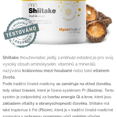
Shiitake
(houževnatec jedlý,
Lentinula edodes
) je pro svůj
vysoký obsah aminokyselin, vitamínů a minerálů
nazývána
královnou mezi houbami
nebo také
elixírem
života.
Podle tradiční čínské medicíny
,
se zaměřuje na střed člověka
tedy oblast
, které je řízeno systémem Pi (
). Tento
trávení
Slezina
systém je zodpovědný za
, které jsou
tvorbu energie Qi a krve
. Shiitake má
základem vitality a obranyschopnosti člověka
také tropismus k Fei (
), která je v tradiční čínské medicíně
Plícím
spojována s
ochranou organismu vůči vnějším vlivům.