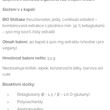
Složení v 1 kapsli:
BIO Shiitake
(houževnatec jedlý,
Lentinula edodes
) –
kombinovaná extrakce z plodnice min. 35 % betaglukanů
– 500 mg (100% čistý extrakt)
Obsah balení:
90 kapslí á 500 mg extraktu (vhodné i pro
vegany)
Hmotnost balení netto:
53 g
Neobsahuje kofein, lepek, konzervační látky, barviva ani
cukr.
Bioaktivní složky:
Betaglukany (β - 1,3 / β – 1,6 D-glukany)
Polysacharidy
Aminokyseliny