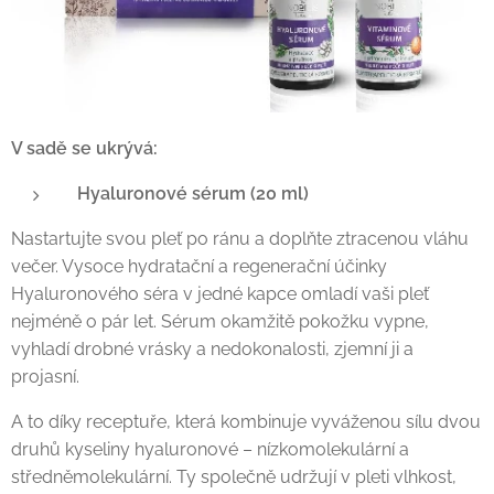
V sadě se ukrývá:
Hyaluronové sérum (20 ml)
Nastartujte svou pleť po ránu a doplňte ztracenou vláhu
večer. Vysoce hydratační a regenerační účinky
Hyaluronového séra v jedné kapce omladí vaši pleť
nejméně o pár let. Sérum okamžitě pokožku vypne,
vyhladí drobné vrásky a nedokonalosti, zjemní ji a
projasní.
A to díky receptuře, která kombinuje vyváženou sílu dvou
druhů kyseliny hyaluronové – nízkomolekulární a
středněmolekulární. Ty společně udržují v pleti vlhkost,