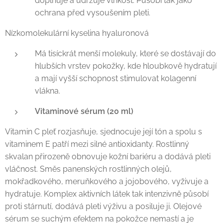
doplňuje a udržuje vlhkost. Působí tak jako
ochrana před vysoušením pleti.
Nízkomolekulární kyselina hyaluronová
Má tisíckrát menší molekuly, které se dostávají do
hlubších vrstev pokožky, kde hloubkově hydratují
a mají vyšší schopnost stimulovat kolagenní
vlákna.
Vitaminové sérum (20 ml)
Vitamin C pleť rozjasňuje, sjednocuje její tón a spolu s
vitaminem E patří mezi silné antioxidanty. Rostlinný
skvalan přirozeně obnovuje kožní bariéru a dodává pleti
vláčnost. Směs panenských rostlinných olejů,
mokřadkového, meruňkového a jojobového, vyživuje a
hydratuje. Komplex aktivních látek tak intenzivně působí
proti stárnutí, dodává pleti výživu a posiluje ji. Olejové
sérum se suchým efektem na pokožce nemastí a je