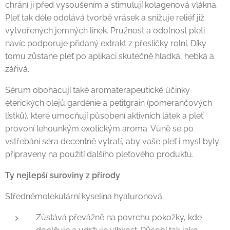
chrání ji před vysoušením a stimulují kolagenová vlákna.
Pleť tak déle odolává tvorbě vrásek a snižuje reliéf již
vytvořených jemných linek. Pružnost a odolnost pleti
navíc podporuje přidaný extrakt z přesličky rolní. Díky
tomu zůstane pleť po aplikaci skutečně hladká, hebká a
zářivá.
Sérum obohacují také aromaterapeutické účinky
éterických olejů gardénie a petitgrain (pomerančových
lístků), které umocňují působení aktivních látek a pleť
provoní lehounkým exotickým aroma. Vůně se po
vstřebání séra decentně vytratí, aby vaše pleť i mysl byly
připraveny na použití dalšího pleťového produktu.
Ty nejlepší suroviny z
přírody
Středněmolekulární kyselina hyaluronová
Zůstává převážně na povrchu pokožky, kde